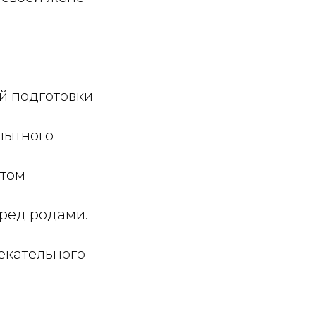
й подготовки
опытного
ытом
еред родами.
лекательного