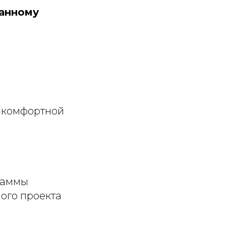
занному
 комфортной
раммы
ого проекта