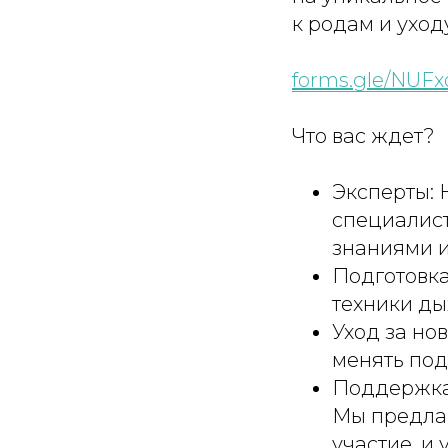
к родам и ухо
forms.gle/NUF
Что вас ждет?
Эксперты: 
специалист
знаниями и
Подготовка
техники ды
Уход за но
менять под
Поддержка 
Мы предлаг
участие, и