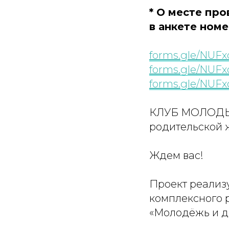
* О месте пр
в анкете ном
forms.gle/NUF
forms.gle/NUF
forms.gle/NUF
КЛУБ МОЛОДЫХ
родительской 
Ждем вас!
Проект реализ
комплексного 
«Молодёжь и д