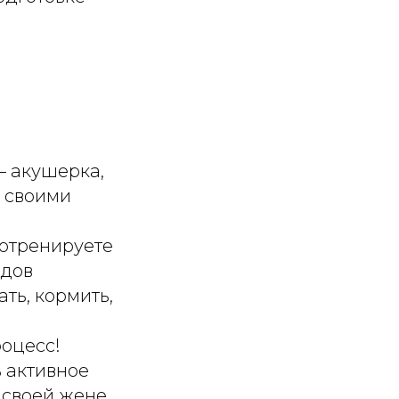
— акушерка,
я своими
потренируете
одов
ть, кормить,
роцесс!
ь активное
ь своей жене