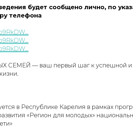
оведения будет сообщено лично, по ука
еру телефона
xo9RkDW…
xo9RkDW…
xo9RkDW…
 СЕМЕЙ — ваш первый шаг к успешной и
жизни.
уется в Республике Карелия в рамках прог
развития «Регион для молодых» национальн
ети»