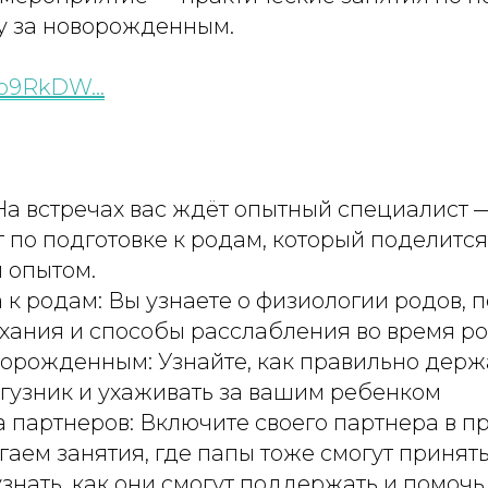
ду за новорожденным.
xo9RkDW…
На встречах вас ждёт опытный специалист 
 по подготовке к родам, который поделитс
 опытом.
 к родам: Вы узнаете о физиологии родов, 
хания и способы расслабления во время р
ворожденным: Узнайте, как правильно держа
гузник и ухаживать за вашим ребенком
партнеров: Включите своего партнера в п
аем занятия, где папы тоже смогут принят
 узнать, как они смогут поддержать и помоч