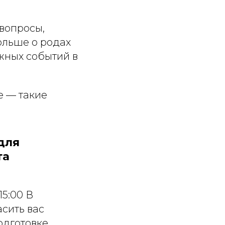
вопросы,
ольше о родах
жных событий в
е — такие
для
та
5:00 В
сить вас
одготовке